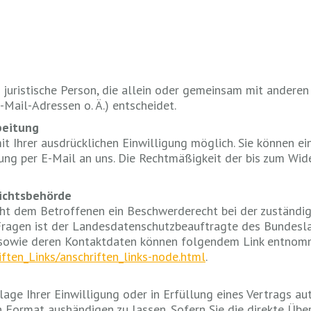
r juristische Person, die allein oder gemeinsam mit andere
Mail-Adressen o. Ä.) entscheidet.
beitung
 Ihrer ausdrücklichen Einwilligung möglich. Sie können eine
lung per E-Mail an uns. Die Rechtmäßigkeit der bis zum Wi
ichtsbehörde
eht dem Betroffenen ein Beschwerderecht bei der zuständig
Fragen ist der Landesdatenschutzbeauftragte des Bundesla
n sowie deren Kontaktdaten können folgendem Link entno
ften_Links/anschriften_links-node.html
.
lage Ihrer Einwilligung oder in Erfüllung eines Vertrags aut
n Format aushändigen zu lassen. Sofern Sie die direkte Üb