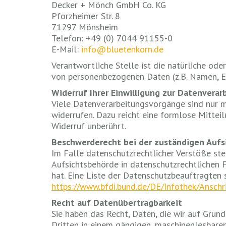
Decker + Mönch GmbH Co. KG
Pforzheimer Str. 8
71297 Mönsheim
Telefon: +49 (0) 7044 91155-0
E-Mail:
info@bluetenkorn.de
Verantwortliche Stelle ist die natürliche ode
von personenbezogenen Daten (z.B. Namen, E-
Widerruf Ihrer Einwilligung zur Datenverar
Viele Datenverarbeitungsvorgänge sind nur mit
widerrufen. Dazu reicht eine formlose Mittei
Widerruf unberührt.
Beschwerderecht bei der zuständigen Aufs
Im Falle datenschutzrechtlicher Verstöße st
Aufsichtsbehörde in datenschutzrechtlichen 
hat. Eine Liste der Datenschutzbeauftragte
https://www.bfdi.bund.de/DE/Infothek/Anschri
Recht auf Datenübertragbarkeit
Sie haben das Recht, Daten, die wir auf Grund
Dritten in einem gängigen, maschinenlesbare